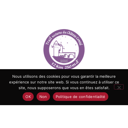
Nous utilisons des cookies pour vous garantir la meilleure
expérience sur notre site web. Si vous continuez à utiliser ce
site, nous supposerons que vous en êtes satisfait.
MATÉRIEL OBLIGATOIRE
OK
Non
Politique de confidentialité
POUR DES RAISONS ÉCOLOGIQUES,
AUCUN GOBELET
NE
SERA PRÉSENT SUR LES RAVITAILLEMENTS.
VOTRE
GOBELET PERSONNEL
EST DONC OBLIGATOIRE