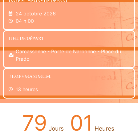
DATE ET HEURE DE DÉPART
24 octobre 2026
04 h 00
LIEU DE DÉPART
Carcassonne - Porte de Narbonne - Place du
Prado
TEMPS MAXIMUM
13 heures
79
01
Jours
Heures