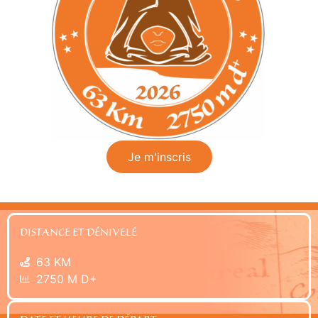
Je m'inscris
DISTANCE ET DÉNIVELÉ
63 KM
2750 M D+